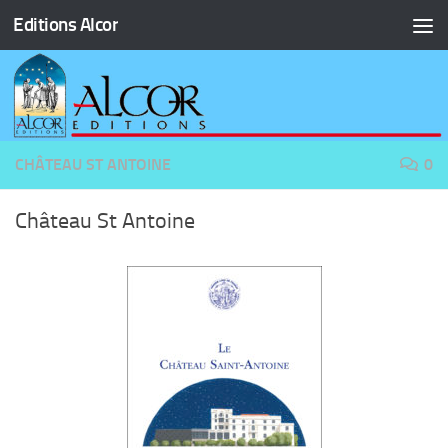
Editions Alcor
Skip to content
CHÂTEAU ST ANTOINE
0
Château St Antoine