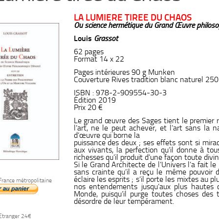
LA LUMIERE TIREE DU CHAOS
Ou science hermétique du Grand Œuvre philoso
Louis
Grassot
62 pages
Format 14 x 22
Pages intérieures 90 g Munken
Couverture Rives tradition blanc naturel 250
ISBN : 978-2-909554-30-3
Édition 2019
Prix 20 €
Le grand œuvre des Sages tient le premier r
l’art, ne le peut achever, et l’art sans la 
d’œuvre qui borne la
puissance des deux ; ses effets sont si mira
aux vivants, la perfection qu’il donne à to
richesses qu’il produit d’une façon toute divi
Si le Grand Architecte de l’Univers l’a fait le
sans crainte qu’il a reçu le même pouvoir du 
éclaire les esprits ; s’il porte les mixtes au p
France métropolitaine
nos entendements jusqu’aux plus hautes c
Monde, puisqu’il purge toutes choses des t
désordre de leur tempérament.
 Etranger 24€