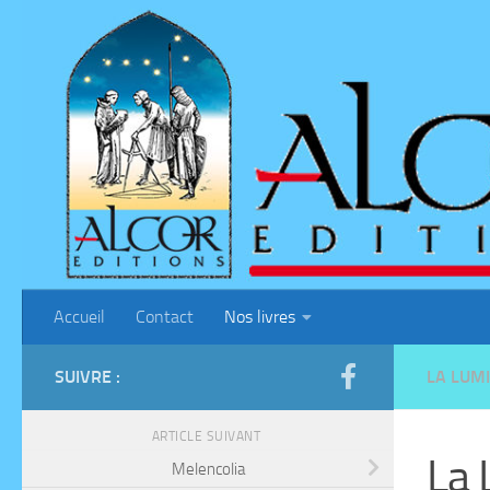
Skip to content
Accueil
Contact
Nos livres
SUIVRE :
LA LUM
ARTICLE SUIVANT
La 
Melencolia