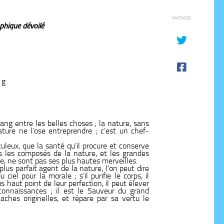
PARTAGER
phique dévoilé
 g
ang entre les belles choses ; la nature, sans
nature ne l’ose entreprendre ; c’est un chef-
culeux, que la santé qu’il procure et conserve
us les composés de la nature, et les grandes
ne, ne sont pas ses plus hautes merveilles.
 plus parfait agent de la nature, l’on peut dire
ciel pour la morale ; s’il purifie le corps, il
lus haut point de leur perfection, il peut élever
onnaissances ; il est le Sauveur du grand
aches originelles, et répare par sa vertu le