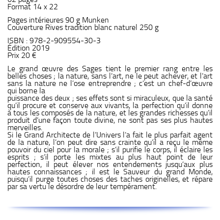
Format 14 x 22
Pages intérieures 90 g Munken
Couverture Rives tradition blanc naturel 250 g
ISBN : 978-2-909554-30-3
Édition 2019
Prix 20 €
Le grand œuvre des Sages tient le premier rang entre les
belles choses ; la nature, sans l’art, ne le peut achever, et l’art
sans la nature ne l’ose entreprendre ; c’est un chef-d’œuvre
qui borne la
puissance des deux ; ses effets sont si miraculeux, que la santé
qu’il procure et conserve aux vivants, la perfection qu’il donne
à tous les composés de la nature, et les grandes richesses qu’il
produit d’une façon toute divine, ne sont pas ses plus hautes
merveilles.
Si le Grand Architecte de l’Univers l’a fait le plus parfait agent
de la nature, l’on peut dire sans crainte qu’il a reçu le même
pouvoir du ciel pour la morale ; s’il purifie le corps, il éclaire les
esprits ; s’il porte les mixtes au plus haut point de leur
perfection, il peut élever nos entendements jusqu’aux plus
hautes connaissances ; il est le Sauveur du grand Monde,
puisqu’il purge toutes choses des taches originelles, et répare
par sa vertu le désordre de leur tempérament.