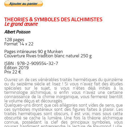
THEORIES & SYMBOLES DES ALCHIMISTES
Le grand œuvre
Albert Poisson
128 pages
Format 14 x 22
Pages intérieures 90 g Munken
Couverture Rives tradition blanc naturel 250 g
ISBN : 978-2-909554-32-7
Édition 2019
Prix 22 €
Ouvrez un de ces vénérables traités hermétiques du quinzième
ou du seizième siècle et lisez ! Si
vous n’avez fait des études
spéciales sur le sujet, si vous n’êtes déjà initiés à la
terminologie alchimique, si enfin vous n’avez une certaine
connaissance de la chimie inorganique, vous fermerez bientôt
le volume déçus et découragés.
Quelques-uns diront que ces allégories sont vides de sens, que
ces symboles mystérieux sont des figures faites à plaisir. Les
traités hermétiques sont obscurs, il est vrai, mais sous cette
obscurité se cache la lumière. Une fois la théorie alchimique
connue, possédant la clef des principaux symboles, vous
pourrez hardiment entreprendre la lecture de Raymond Lulle,