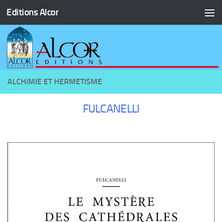
Editions Alcor
Skip to content
ALCHIMIE ET HERMETISME
FULCANELLI