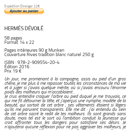
Expédition Etranger 22€
HERMÈS DÉVOILÉ
58 pages
Format 14 x 22
Pages intérieures 90 g Munken
Couverture Rives tradition blanc naturel 250 g
ISBN : 978-2-909554-20-4
Édition 2016
Prix 19 €
Un jour, me promenant à la campagne, assis au pied d’un gros
chêne, je me plus à me repasser toutes les circonstances de ma vie
et à juger si j’avais quelque mérite, où si j’avais encouru l’énorme
poids des malheurs qui m’accablaient…
Je crus entendre craquer l’arbre au pied duquel je me trouvais, ce
qui me fit détourner la tête, et j’aperçus une nymphe, modèle de la
beauté, qui sortait de cet arbre ; ses vêtements étaient si légers
qu’ils me parurent transparents. Elle me dit : j’ai entendu du sein
de cet arbre sacré le redit de tes malheurs. Ils sont grands sans
doute, mais tel est le sort où l’ambition conduit la jeunesse qui
croit affronter tous les dangers pour satisfaire ses désirs. Je
n’ajouterai aucune réflexion pour ne pas aggraver tes malheurs, je