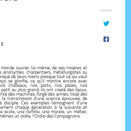
PARTAGER
 g
u monde ouvrier lui-même, de ses misères et
ns anonymes, charpentiers, métallurgistes ou
abriqué de leurs mains presque tout ce qui vaut
ys se glorifie, ce qu’il montre encore avec
nos châteaux, nos ports, nos palais, nos
 petit au plus grand, ils ont ciselé des bijoux,
venté des machines, forgé des armes, tissé des
 à la transmission d’une science éprouvée, de
 à disciple. Ces exemples témoignent d’une
ellement chaque génération à la suivante et
e école, une famille, une morale, un métier,
x-mêmes un ordre, l’Ordre des Compagnons.