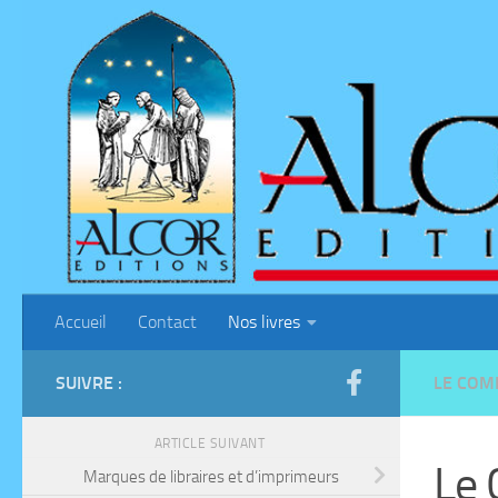
Skip to content
Accueil
Contact
Nos livres
SUIVRE :
LE COM
ARTICLE SUIVANT
Le 
Marques de libraires et d’imprimeurs