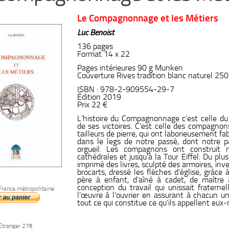
Le Compagnonnage et les Métiers
Luc Benoist
136 pages
Format 14 x 22
Pages intérieures 90 g Munken
Couverture Rives tradition blanc naturel 250
ISBN : 978-2-909554-29-7
Édition 2019
Prix 22 €
L’histoire du Compagnonnage c’est celle d
de ses victoires. C’est celle des compagno
tailleurs de pierre, qui ont laborieusement f
dans le legs de notre passé, dont notre pa
orgueil. Les compagnons ont construit 
cathédrales et jusqu’à la Tour Eiffel. Du plus
imprimé des livres, sculpté des armoires, in
brocarts, dressé les flèches d’église, grâce
père à enfant, d’aîné à cadet, de maître
conception du travail qui unissait fratern
France métropolitaine
l’œuvre à l’ouvrier en assurant à chacun un
tout ce qui constitue ce qu’ils appellent eu
 Etranger 27€