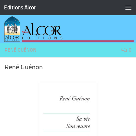
Editions Alcor
Skip to content
RENÉ GUÉNON
0
René Guénon