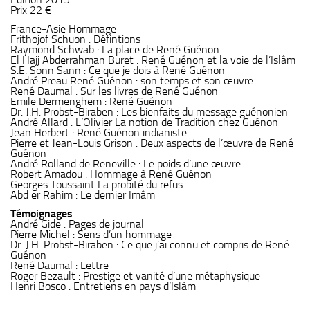
Prix 22 €
France-Asie Hommage
Frithojof Schuon : Défintions
Raymond Schwab : La place de René Guénon
El Hajj Abderrahman Buret : René Guénon et la voie de l’Islâm
S.E. Sonn Sann : Ce que je dois à René Guénon
André Preau René Guénon : son temps et son œuvre
René Daumal : Sur les livres de René Guénon
Emile Dermenghem : René Guénon
Dr. J.H. Probst-Biraben : Les bienfaits du message guénonien
André Allard : L’Olivier La notion de Tradition chez Guénon
Jean Herbert : René Guénon indianiste
Pierre et Jean-Louis Grison : Deux aspects de l’œuvre de René
Guénon
André Rolland de Reneville : Le poids d’une œuvre
Robert Amadou : Hommage à René Guénon
Georges Toussaint La probité du refus
Abd er Rahim : Le dernier Imâm
Témoignages
André Gide : Pages de journal
Pierre Michel : Sens d’un hommage
Dr. J.H. Probst-Biraben : Ce que j’ai connu et compris de René
Guénon
René Daumal : Lettre
Roger Bezault : Prestige et vanité d’une métaphysique
Henri Bosco : Entretiens en pays d’Islâm