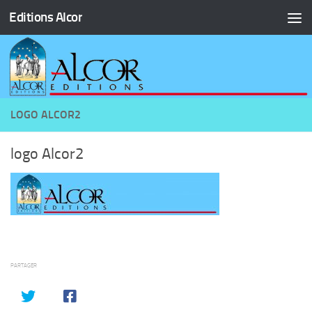
Editions Alcor
Skip to content
LOGO ALCOR2
logo Alcor2
PARTAGER