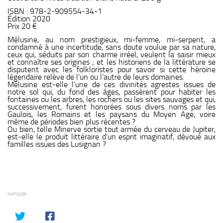
ISBN : 978-2-909554-34-1
Édition 2020
Prix 20 €
Mélusine, au nom prestigieux, mi-femme, mi-serpent, a
condamné à une incertitude, sans doute voulue par sa nature,
ceux qui, séduits par son charme irréel, veulent la saisir mieux
et connaître ses origines ; et les historiens de la littérature se
disputent avec les folkloristes pour savoir si cette héroïne
légendaire relève de l’un ou l’autre de leurs domaines.
Mélusine est-elle l’une de ces divinités agrestes issues de
notre sol qui, du fond des âges, passèrent pour habiter les
fontaines ou les arbres, les rochers ou les sites sauvages et qui,
successivement, furent honorées sous divers noms par les
Gaulois, les Romains et les paysans du Moyen Age, voire
même de périodes bien plus récentes ?
Ou bien, telle Minerve sortie tout armée du cerveau de Jupiter,
est-elle le produit littéraire d’un esprit imaginatif, dévoué aux
familles issues des Lusignan ?
PARTAGER