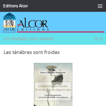
Editions Alcor
Skip to content
LES TÉNÈBRES SONT FROIDES
0
Les ténèbres sont froides