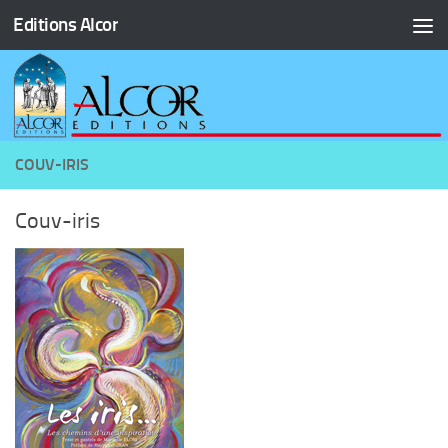
Editions Alcor
Skip to content
COUV-IRIS
Couv-iris