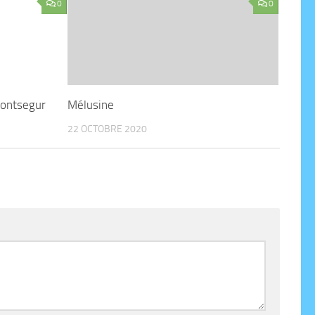
0
0
Montsegur
Mélusine
22 OCTOBRE 2020