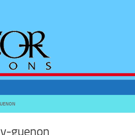
GUENON
uv-guenon