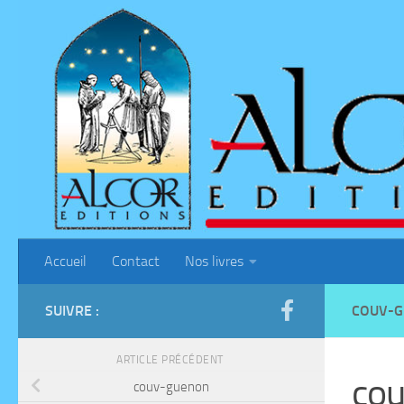
Skip to content
Accueil
Contact
Nos livres
SUIVRE :
COUV-
ARTICLE PRÉCÉDENT
co
couv-guenon